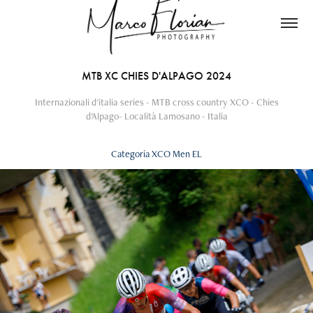
MTB XC CHIES D'ALPAGO 2024
Internazionali d'italia series - MTB cross country XCO - Chies
d'Alpago- Località Lamosano - Italia
Categoria XCO Men EL